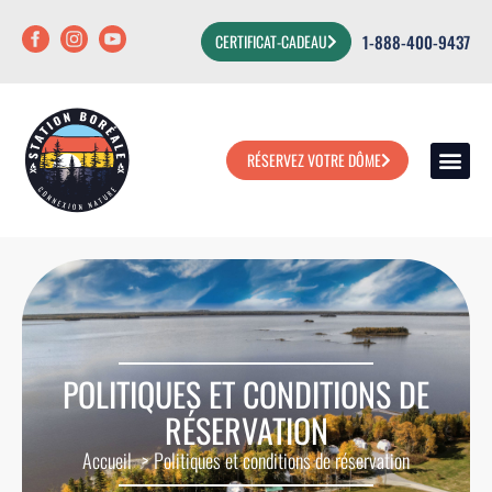
1-888-400-9437
CERTIFICAT-CADEAU
RÉSERVEZ VOTRE DÔME
NOUS JOI
LOGEZ VO
POLITIQUES ET CONDITIONS DE
RÉSERVATION
Accueil
Politiques et conditions de réservation