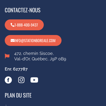
CONTACTEZ-NOUS
1-888-400-9437
INFO@STATIONBOREALE.COM
472, chemin Siscoe,
Val-d’Or, Québec, J9P 0B9
Enr. 627787
PLAN DU SITE