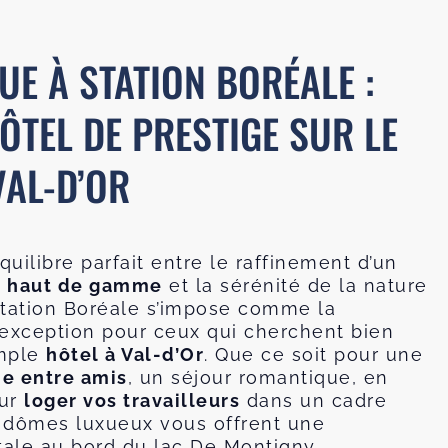
UE À STATION
BORÉALE :
ÔTEL DE PRESTIGE SUR LE
VAL-D’OR
quilibre parfait entre le raffinement d’un
 haut de gamme
et la sérénité de la nature
Station Boréale s’impose comme la
’exception pour ceux qui cherchent bien
imple
hôtel à Val-d’Or
. Que ce soit pour une
ne entre amis
, un séjour romantique, en
our
loger vos travailleurs
dans un cadre
s dômes luxueux vous offrent une
ale au bord du lac De Montigny.