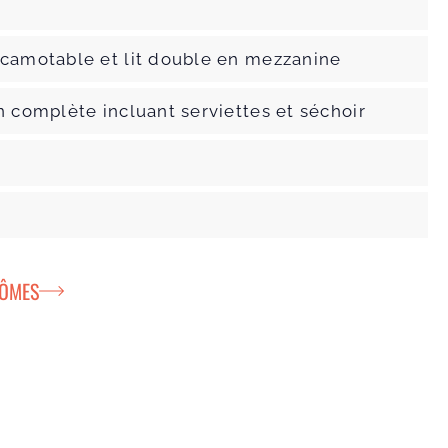
scamotable et lit double en mezzanine
n complète incluant serviettes et séchoir
é
DÔMES