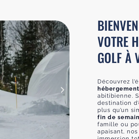
BIENVEN
VOTRE H
GOLF À 
Découvrez l’é
hébergement
abitibienne. 
destination d
plus qu’un s
fin de semai
famille ou p
apaisant, no
immersion tot